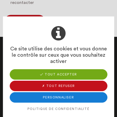
recontacter
Ce site utilise des cookies et vous donne
le contrôle sur ceux que vous souhaitez
Vous avez des questions à nous poser ? Vous souhaitez
activer
avoir des renseignements sur notre entreprise ou nos
produits ? N’hésitez pas à nous contacter grâce au
✓ TOUT ACCEPTER
formulaire.
✗ TOUT REFUSER
PERSONNALISER
POLITIQUE DE CONFIDENTIALITÉ